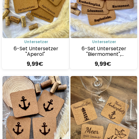
Untersetzer
Untersetzer
6-Set Untersetzer
6-Set Untersetzer
"Aperol"
"Biermoment",
verschiedene Motive,
9
,99
€
9
,99
€
Kork
Details
Details