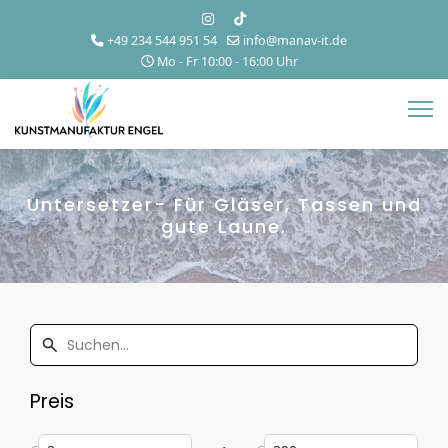
+49 234 544 951 54
info@manav-it.de
Mo - Fr 10:00 - 16:00 Uhr
Untersetzer- Für Gläser, Tassen und
gute Laune.
Preis