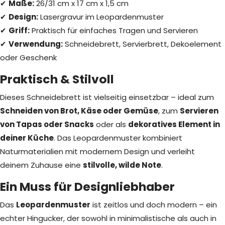
✔
Maße:
26/31 cm x 17 cm x 1,5 cm
✔
Design:
Lasergravur im Leopardenmuster
✔
Griff:
Praktisch für einfaches Tragen und Servieren
✔
Verwendung:
Schneidebrett, Servierbrett, Dekoelement
oder Geschenk
Praktisch & Stilvoll
Dieses Schneidebrett ist vielseitig einsetzbar – ideal zum
Schneiden von Brot, Käse oder Gemüse
, zum
Servieren
von Tapas oder Snacks
oder als
dekoratives Element in
deiner Küche
. Das Leopardenmuster kombiniert
Naturmaterialien mit modernem Design und verleiht
deinem Zuhause eine
stilvolle, wilde Note
.
Ein Muss für Designliebhaber
Das
Leopardenmuster
ist zeitlos und doch modern – ein
echter Hingucker, der sowohl in minimalistische als auch in