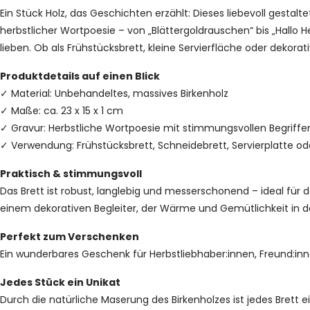
Ein Stück Holz, das Geschichten erzählt: Dieses liebevoll gestal
herbstlicher Wortpoesie – von „Blättergoldrauschen“ bis „Hallo
lieben. Ob als Frühstücksbrett, kleine Servierfläche oder dekorat
Produktdetails auf einen Blick
✓ Material: Unbehandeltes, massives Birkenholz
✓ Maße: ca. 23 x 15 x 1 cm
✓ Gravur: Herbstliche Wortpoesie mit stimmungsvollen Begriffe
✓ Verwendung: Frühstücksbrett, Schneidebrett, Servierplatte 
Praktisch & stimmungsvoll
Das Brett ist robust, langlebig und messerschonend – ideal für 
einem dekorativen Begleiter, der Wärme und Gemütlichkeit in d
Perfekt zum Verschenken
Ein wunderbares Geschenk für Herbstliebhaber:innen, Freund:inn
Jedes Stück ein Unikat
Durch die natürliche Maserung des Birkenholzes ist jedes Brett ei