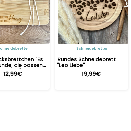
chneidebretter
Schneidebretter
cksbrettchen "Es
Rundes Schneidebrett
unde, die passen
"Leo Liebe"
ins Herz"
12
,99
€
19
,99
€