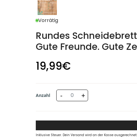
Vorrätig
Rundes Schneidebrett 
Gute Freunde. Gute Zei
19
,99
€
-
+
Anzahl
Inklusive Steuer. Dein Versand wird an der Kasse ausgerechnet