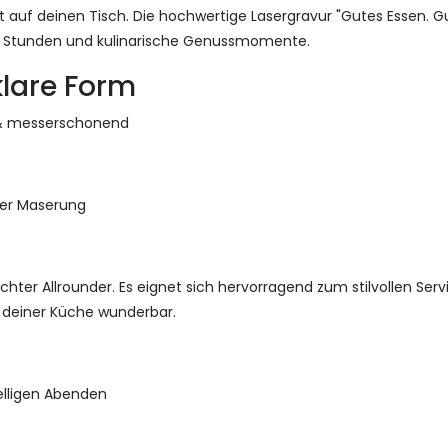
ft auf deinen Tisch. Die hochwertige Lasergravur "Gutes Essen. G
ige Stunden und kulinarische Genussmomente.
klare Form
g & messerschonend
her Maserung
chter Allrounder. Es eignet sich hervorragend zum stilvollen Serv
n deiner Küche wunderbar.
elligen Abenden