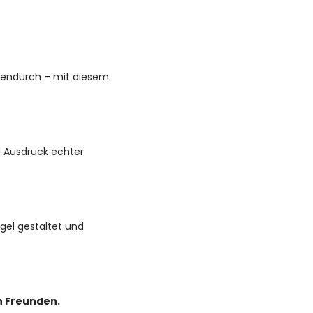
chendurch – mit diesem
nd Ausdruck echter
ngel gestaltet und
n Freunden.