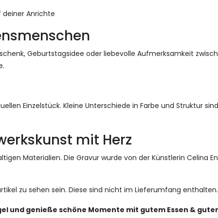
f deiner Anrichte
zensmenschen
eschenk, Geburtstagsidee oder liebevolle Aufmerksamkeit zwis
e.
ellen Einzelstück. Kleine Unterschiede in Farbe und Struktur si
erkskunst mit Herz
tigen Materialien. Die Gravur wurde von der Künstlerin Celina E
tikel zu sehen sein. Diese sind nicht im Lieferumfang enthalten.
ngel und genieße schöne Momente mit gutem Essen & gute