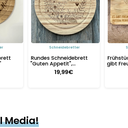
er
Schneidebretter
S
rett
Rundes Schneidebrett
Frühstü
"
"Guten Appetit",
gibt Fre
Birkenholz
perfekt 
19
,99
€
l Media!