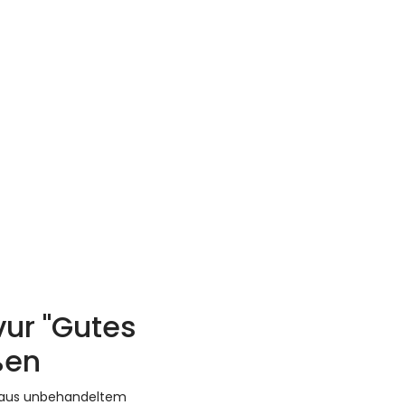
vur "Gutes
ßen
tt aus unbehandeltem